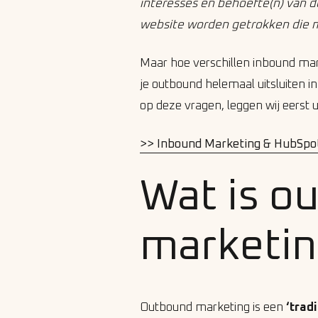
interesses en behoefte(n) van d
website worden getrokken die mo
Maar hoe verschillen inbound ma
je outbound helemaal uitsluiten i
op deze vragen, leggen wij eerst 
>> Inbound Marketing & HubSpot
Wat is o
marketi
Outbound marketing is een
‘trad