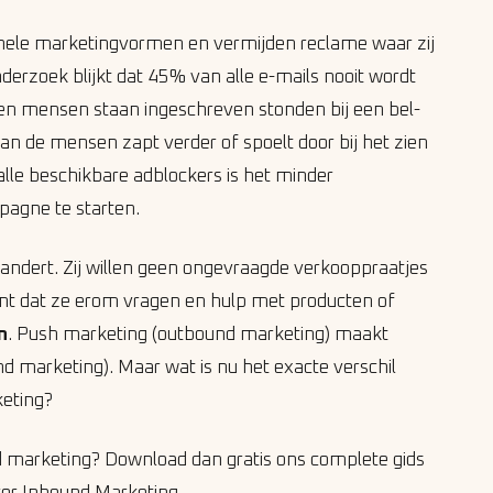
onele marketingvormen en vermijden reclame waar zij
erzoek blijkt dat 45% van alle e-mails nooit wordt
en mensen staan ingeschreven stonden bij een bel-
an de mensen zapt verder of spoelt door bij het zien
alle beschikbare adblockers is het minder
pagne te starten.
ndert. Zij willen geen ongevraagde verkooppraatjes
t dat ze erom vragen en hulp met producten of
n
. Push marketing (outbound marketing) maakt
nd marketing).
Maar wat is nu het exacte verschil
keting?
 marketing? Download dan gratis ons complete gids