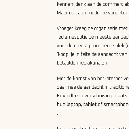
kennen: denk aan de commercials op
Maar ook aan moderne varianten
Vroeger kreeg de organisatie me
reclamespotje de meeste aandach
voor de meest prominente plek (
‘koop’ je in feite de aandacht va
betaalde mediakanalen.
Met de komst van het internet ve
daarmee de aandacht in tradition
Er vindt een verschuiving plaat
hun laptop, tablet of smartphon
.