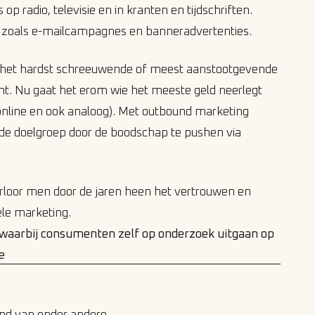
 radio, televisie en in kranten en tijdschriften.
 zoals e-mailcampagnes en banneradvertenties.
t het hardst schreeuwende of meest aanstootgevende
t. Nu gaat het erom wie het meeste geld neerlegt
online en ook analoog). Met outbound marketing
n de doelgroep door de boodschap te pushen via
rloor men door de jaren heen het vertrouwen en
ele marketing.
s waarbij consumenten zelf op onderzoek uitgaan op
e