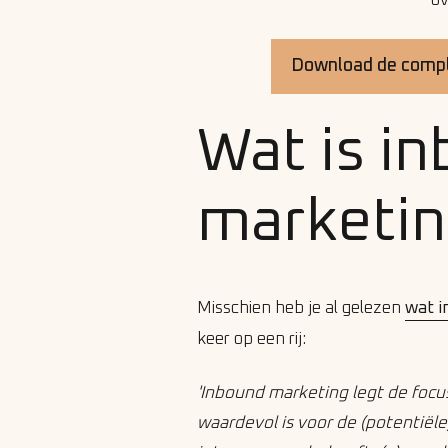
ov
Download de compl
Wat is i
marketin
Misschien heb je al gelezen
wat i
keer op een rij:
'Inbound marketing legt de focus
waardevol is voor de (potentiël