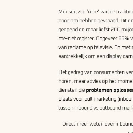
Mensen zijn ‘moe’ van de traditi
nooit om hebben gevraagd. Uit ond
geopend en maar liefst 200 miljo
me-niet register. Ongeveer 85% v
van reclame op televisie. En met 
aantrekkelijk om een display cam
Het gedrag van consumenten vera
horen, maar advies op het momen
diensten die
problemen oplosse
plaats voor pull marketing (inbou
tussen inbound vs outbound mar
Direct meer weten over inbound