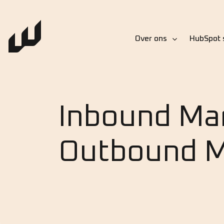
Over ons
HubSpot 
Inbound Mar
Outbound M