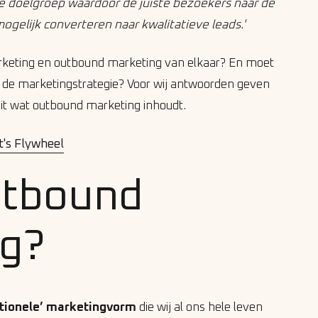
e doelgroep waardoor de juiste bezoekers naar de
gelijk converteren naar kwalitatieve leads.'
rketing en outbound marketing van elkaar? En moet
n de marketingstrategie? Voor wij antwoorden geven
uit wat outbound marketing inhoudt.
's Flywheel
utbound
ng?
itionele’ marketingvorm
die wij al ons hele leven