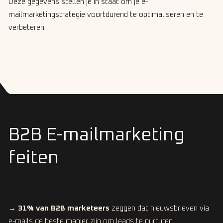
Deze gegevens stellen je in staat om je e-
mailmarketingstrategie voortdurend te optimaliseren en te
verbeteren.
B2B E-mailmarketing
feiten
→
31% van B2B marketeers
zeggen dat nieuwsbrieven via
e-mails de beste manier zijn om leads te nurturen