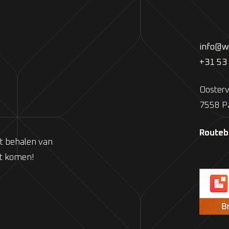
info@we
+31 53
Oosterv
7558 P
Routeb
et behalen van
ct komen!