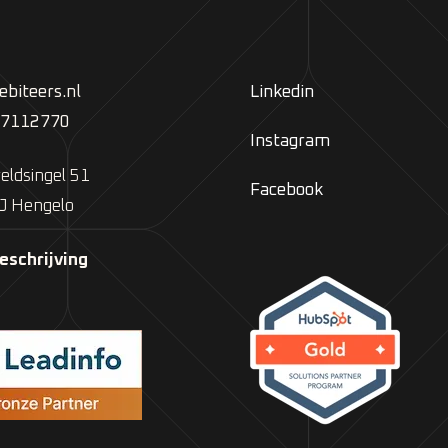
biteers.nl
Linkedin
 7112770
Instagram
eldsingel 51
Facebook
J Hengelo
eschrijving