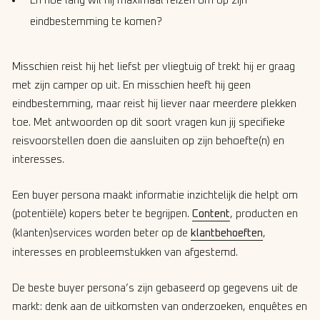
En hoe lang wil hij maximaal reizen om op zijn
eindbestemming te komen?
Misschien reist hij het liefst per vliegtuig of trekt hij er graag
met zijn camper op uit. En misschien heeft hij geen
eindbestemming, maar reist hij liever naar meerdere plekken
toe. Met antwoorden op dit soort vragen kun jij specifieke
reisvoorstellen doen die aansluiten op zijn behoefte(n) en
interesses.
Een buyer persona maakt informatie inzichtelijk die helpt om
(potentiële) kopers beter te begrijpen.
Content
, producten en
(klanten)services worden beter op de
klantbehoeften
,
interesses en probleemstukken van afgestemd.
De beste buyer persona’s zijn gebaseerd op gegevens uit de
markt: denk aan de uitkomsten van onderzoeken, enquêtes en