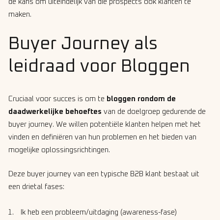
de kans om uiteindelijk van die prospects ook klanten te
maken.
Buyer Journey als
leidraad voor Bloggen
Cruciaal voor succes is om te
bloggen rondom de
daadwerkelijke behoeftes
van de doelgroep gedurende de
buyer journey. We willen potentiële klanten helpen met het
vinden en definiëren van hun problemen en het bieden van
mogelijke oplossingsrichtingen.
Deze buyer journey van een typische B2B klant bestaat uit
een drietal fases:
Ik heb een probleem/uitdaging (awareness-fase)