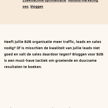
,
,
Zoekmachine optimalisatie
inbound marketing
,
seo
bloggen
Heeft jullie B2B organisatie meer traffic, leads en sales
nodig? Of is misschien de kwaliteit van jullie leads niet
goed en valt de sales daardoor tegen? Bloggen voor B2B
is een must-have tactiek om groeiende en duurzame
resultaten te boeken.