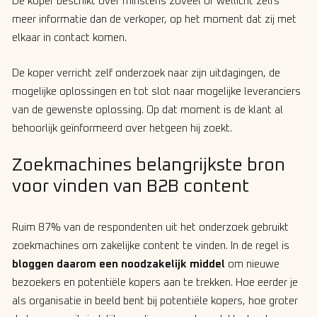
De koper beschikt over minstens zoveel of wellicht zelfs
meer informatie dan de verkoper, op het moment dat zij met
elkaar in contact komen.
De koper verricht zelf onderzoek naar zijn uitdagingen, de
mogelijke oplossingen en tot slot naar mogelijke leveranciers
van de gewenste oplossing. Op dat moment is de klant al
behoorlijk geïnformeerd over hetgeen hij zoekt.
Zoekmachines belangrijkste bron
voor vinden van B2B content
Ruim 87% van de respondenten uit het onderzoek gebruikt
zoekmachines om zakelijke content te vinden. In de regel is
bloggen daarom een noodzakelijk middel
om nieuwe
bezoekers en potentiële kopers aan te trekken. Hoe eerder je
als organisatie in beeld bent bij potentiële kopers, hoe groter