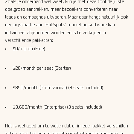
Zoals je onderhand wel weet, kun je met deze tool de juiste
doelgroep aantrekken, meer bezoekers converteren naar
leads en campagnes uitvoeren. Maar daar hangt natuurlijk ook
een prijskaartje aan. HubSpots’ marketing software kan
individueel afgenomen worden en is te verkrijgen in
verschillende pakketten:
$0/month (Free)
$20/month per seat (Starter)
$890/month (Professional) (3 seats included)
$3,600/month (Enterprise) (3 seats included)
Het is wel goed om te weten dat er in ieder pakket verschillen
zitten. Zo is het eerste pakket compleet met formulieren, e-