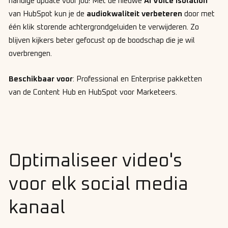
handige update voor jou! Met de nieuwe
AI Voice Isolation
van HubSpot kun je de
audiokwaliteit verbeteren
door met
één klik storende achtergrondgeluiden te verwijderen. Zo
blijven kijkers beter gefocust op de boodschap die je wil
overbrengen.
Beschikbaar voor
: Professional en Enterprise pakketten
van de Content Hub en HubSpot voor Marketeers.
Optimaliseer video's
voor elk social media
kanaal