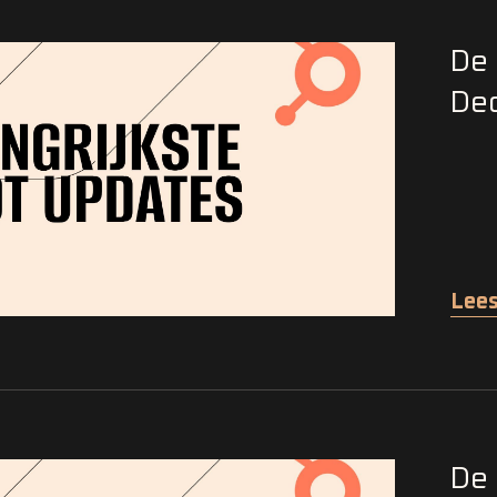
De 
De
Lees
De 