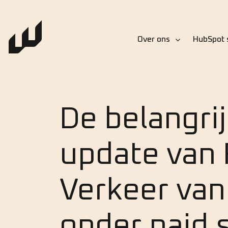
Over ons
HubSpot 
De belangri
update van 
Verkeer van
onder paid s