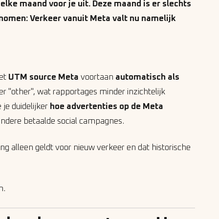
elke maand voor je uit. Deze maand is er slechts
enomen: Verkeer vanuit Meta valt nu namelijk
met
UTM source Meta
voortaan
automatisch als
der "other", wat rapportages minder inzichtelijk
 je duidelijker
hoe advertenties op de Meta
andere betaalde social campagnes.
ng alleen geldt voor nieuw verkeer en dat historische
n.