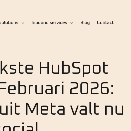
solutions
Inbound services
Blog
Contact
jkste HubSpot
Februari 2026:
uit Meta valt nu
ocial