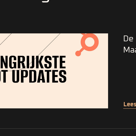
De 
Ma
Lees