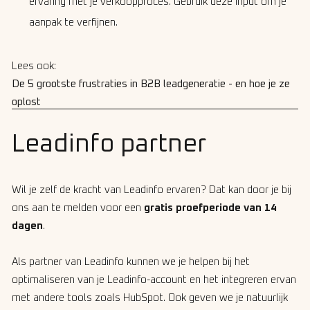
ervaring met je verkoopproces. Gebruik deze input om je
aanpak te verfijnen.
Lees ook:
De 5 grootste frustraties in B2B leadgeneratie - en hoe je ze
oplost
Leadinfo partner
Wil je zelf de kracht van Leadinfo ervaren? Dat kan door je bij
ons aan te melden voor een
gratis proefperiode van 14
dagen
.
Als partner van Leadinfo kunnen we je helpen bij het
optimaliseren van je Leadinfo-account en het integreren ervan
met andere tools zoals HubSpot. Ook geven we je natuurlijk