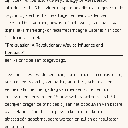
zijn boek
“Influence: The Psychology of Persuasion”
introduceert hij 6 beïnvloedingsprincipes die inzicht geven in de
psychologie achter het overtuigen en beïnvloeden van
mensen. Deze vormen, bewust of onbewust, is de basis van
(bijna) elke marketing- of reclamecampagne. Later is hier door
Cialdini in zijn boek
“Pre-suasion: A Revolutionary Way to Influence and
Persuade”
een 7e principe aan toegevoegd.
Deze principes - wederkerigheid, commitment en consistentie,
sociale bewijskracht, sympathie, autoriteit, schaarste en
eenheid - kunnen het gedrag van mensen sturen en hun
beslissingen beïnvloeden. Voor zowel marketeers als B2B-
bedrijven dragen de principes bij aan het opbouwen van betere
klantrelaties. Door het toepassen kunnen marketing
strategieën geoptimaliseerd worden en zullen de resultaten
verbeteren.