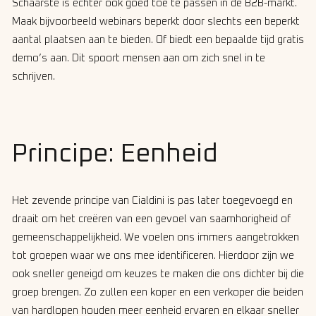
Schaarste is echter ook goed toe te passen in de B2B-markt.
Maak bijvoorbeeld webinars beperkt door slechts een beperkt
aantal plaatsen aan te bieden. Of biedt een bepaalde tijd gratis
demo’s aan. Dit spoort mensen aan om zich snel in te
schrijven.
Principe: Eenheid
Het zevende principe van Cialdini is pas later toegevoegd en
draait om het creëren van een gevoel van saamhorigheid of
gemeenschappelijkheid. We voelen ons immers aangetrokken
tot groepen waar we ons mee identificeren. Hierdoor zijn we
ook sneller geneigd om keuzes te maken die ons dichter bij die
groep brengen. Zo zullen een koper en een verkoper die beiden
van hardlopen houden meer eenheid ervaren en elkaar sneller