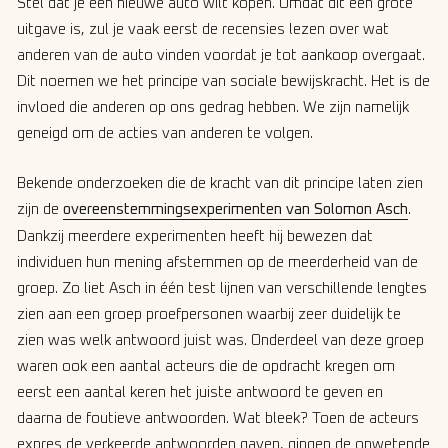
Stel dat je een nieuwe auto wilt kopen. Omdat dit een grote
uitgave is, zul je vaak eerst de recensies lezen over wat
anderen van de auto vinden voordat je tot aankoop overgaat.
Dit noemen we het principe van sociale bewijskracht. Het is de
invloed die anderen op ons gedrag hebben. We zijn namelijk
geneigd om de acties van anderen te volgen.
Bekende onderzoeken die de kracht van dit principe laten zien
zijn de
overeenstemmingsexperimenten van Solomon Asch
.
Dankzij meerdere experimenten heeft hij bewezen dat
individuen hun mening afstemmen op de meerderheid van de
groep. Zo liet Asch in één test lijnen van verschillende lengtes
zien aan een groep proefpersonen waarbij zeer duidelijk te
zien was welk antwoord juist was. Onderdeel van deze groep
waren ook een aantal acteurs die de opdracht kregen om
eerst een aantal keren het juiste antwoord te geven en
daarna de foutieve antwoorden. Wat bleek? Toen de acteurs
expres de verkeerde antwoorden gaven, gingen de onwetende