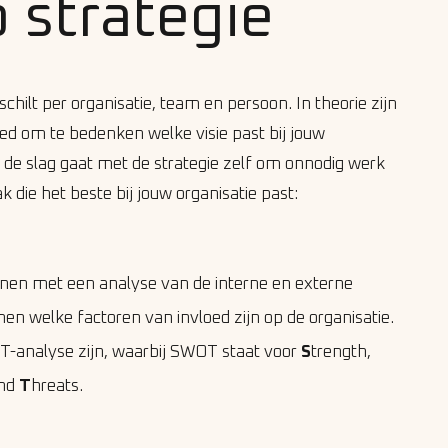
p strategie
schilt per organisatie, team en persoon. In theorie zijn
goed om te bedenken welke visie past bij jouw
an de slag gaat met de strategie zelf om onnodig werk
 die het beste bij jouw organisatie past:
nen met een analyse van de interne en externe
n welke factoren van invloed zijn op de organisatie.
T-analyse zijn, waarbij SWOT staat voor
S
trength,
and
T
hreats.