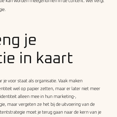
atie kan worden meegenomen in de content. Wel vergt
ie.
eng je
ie in kaart
r je voor staat als organisatie. Vaak maken
entiteit wel op papier zetten, maar er later niet meer
dentiteit alleen mee in hun marketing-,
ie, maar vergeten ze het bij de uitvoering van de
ntentstrategie moet je terug gaan naar de kern van je