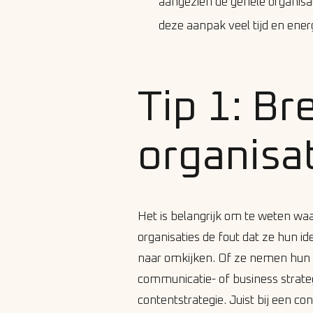
aangezien de gehele organis
deze aanpak veel tijd en energ
Tip 1: Br
organisat
Het is belangrijk om te weten waa
organisaties de fout dat ze hun id
naar omkijken. Of ze nemen hun i
communicatie- of business strateg
contentstrategie. Juist bij een co