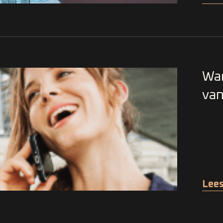
War
van
Lees