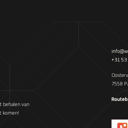
info@we
+31 53
Oosterv
7558 P
Routeb
et behalen van
ct komen!