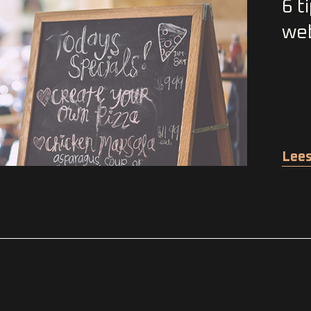
6 t
web
Lees