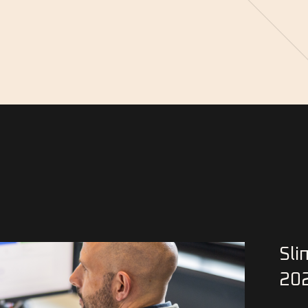
Sli
20