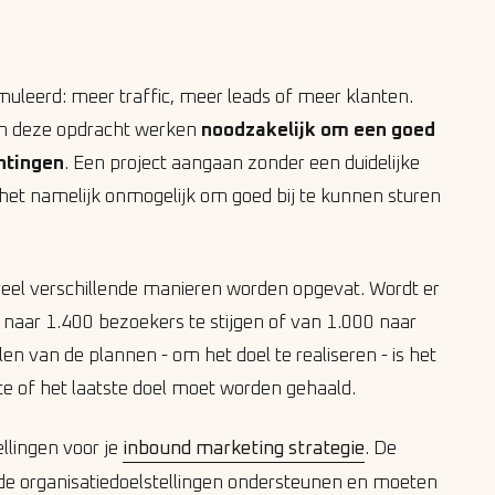
muleerd: meer traffic, meer leads of meer klanten.
aan deze opdracht werken
noodzakelijk om een goed
htingen
. Een project aangaan zonder een duidelijke
 het namelijk onmogelijk om goed bij te kunnen sturen
 veel verschillende manieren worden opgevat. Wordt er
naar 1.400 bezoekers te stijgen of van 1.000 naar
en van de plannen - om het doel te realiseren - is het
ste of het laatste doel moet worden gehaald.
ellingen voor je
inbound marketing strategie
. De
de organisatiedoelstellingen ondersteunen en moeten