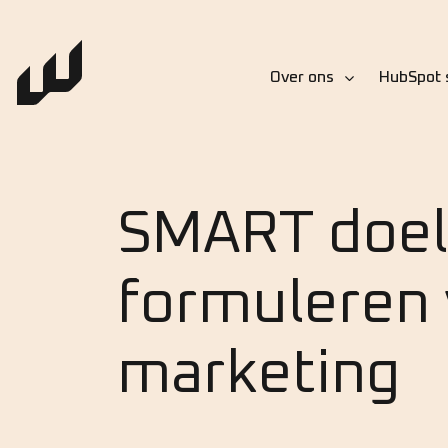
Over ons
HubSpot 
SMART doel
formuleren 
marketing