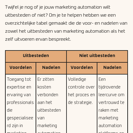
Twijfel je nog of je jouw marketing automation wilt
uitbesteden of niet? Om je te helpen hebben we een
overzichtelijke tabel gemaakt die de voor- en nadelen van
zowel het uitbesteden van marketing automation als het
zelf uitvoeren ervan bespreekt.
Uitbesteden
Niet uitbesteden
Voordelen
Nadelen
Voordelen
Nadelen
Toegang tot
Er zitten
Volledige
Een
expertise en
kosten
controle over
tijdrovende
ervaring van
verbonden
het proces en
leercurve om
professionals
aan het
de strategie.
vertrouwd te
die
uitbesteden
raken met
gespecialisee
van
marketing
rd zijn in
marketing
automation