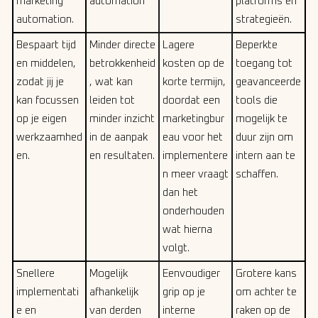
marketing
automation
platforms en
automation.
strategieën.
Bespaart tijd
Minder directe
Lagere
Beperkte
en middelen,
betrokkenheid
kosten op de
toegang tot
zodat jij je
, wat kan
korte termijn,
geavanceerde
kan focussen
leiden tot
doordat een
tools die
op je eigen
minder inzicht
marketingbur
mogelijk te
werkzaamhed
in de aanpak
eau voor het
duur zijn om
en.
en resultaten.
implementere
intern aan te
n meer vraagt
schaffen.
dan het
onderhouden
wat hierna
volgt.
Snellere
Mogelijk
Eenvoudiger
Grotere kans
implementati
afhankelijk
grip op je
om achter te
e en
van derden
interne
raken op de