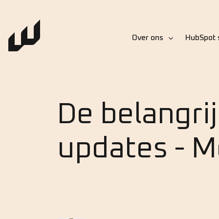
Over ons
HubSpot 
De belangri
updates - M