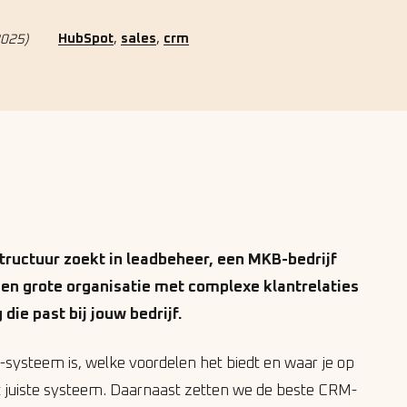
,
,
HubSpot
sales
crm
2025)
structuur zoekt in leadbeheer, een MKB-bedrijf
 een grote organisatie met complexe klantrelaties
 die past bij jouw bedrijf.
-systeem is, welke voordelen het biedt en waar je op
et juiste systeem. Daarnaast zetten we de beste CRM-