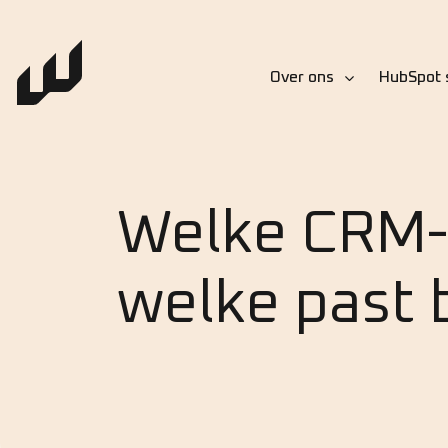
Over ons
HubSpot 
Welke CRM-s
welke past b