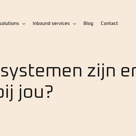
solutions
Inbound services
Blog
Contact
ystemen zijn er
ij jou?