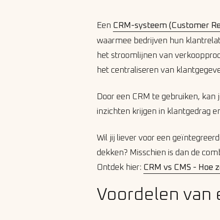
Een
CRM-systeem (Customer Re
waarmee bedrijven hun klantrelat
het stroomlijnen van verkooppro
het centraliseren van klantgegev
Door een CRM te gebruiken, kan je
inzichten krijgen in klantgedrag e
Wil jij liever voor een geïntegree
dekken? Misschien is dan de comb
Ontdek hier:
CRM vs CMS - Hoe zet
Voordelen van