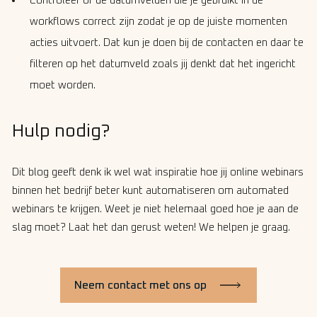
Controleer of de datumvelden die je gebruikt in de
workflows correct zijn zodat je op de juiste momenten
acties uitvoert. Dat kun je doen bij de contacten en daar te
filteren op het datumveld zoals jij denkt dat het ingericht
moet worden.
Hulp nodig?
Dit blog geeft denk ik wel wat inspiratie hoe jij online webinars
binnen het bedrijf beter kunt automatiseren om automated
webinars te krijgen. Weet je niet helemaal goed hoe je aan de
slag moet? Laat het dan gerust weten! We helpen je graag.
Neem contact met ons op