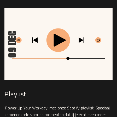
09 DEC
Playlist
'Power Up Your Workday' met onze Spotify-playlist! Speciaal
samengesteld voor de momenten dat jij je écht even moet