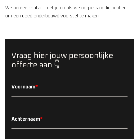
We nemen contact met je op als we nog iets nodig hebben
om een goed onderbouwd voorstel te maken.
Vraag hier jouw persoonlijke
offerte aan 👇
Voornaam
*
Achternaam
*